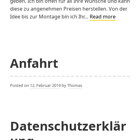
geben. Ich bin offen für all Ihre Wünsche und kann
diese zu angenehmen Preisen herstellen. Von der
Mein
Idee bis zur Montage bin ich Ihr…
Read more
Unterneh
Anfahrt
Posted on
12. Februar 2019
by
Thomas
Datenschutzerklär