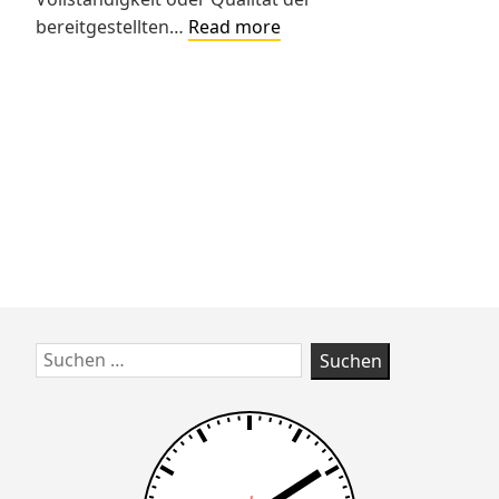
Impressum
bereitgestellten…
Read more
Skip
Suchen
to
nach:
footer