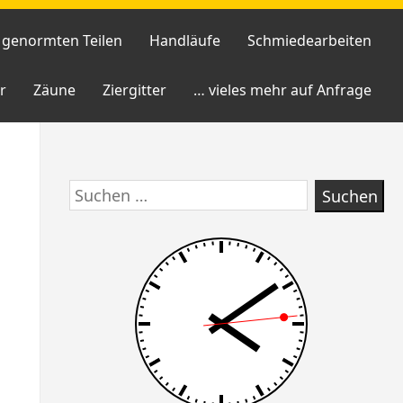
 genormten Teilen
Handläufe
Schmiedearbeiten
r
Zäune
Ziergitter
… vieles mehr auf Anfrage
Skip
Suchen
to
nach:
footer