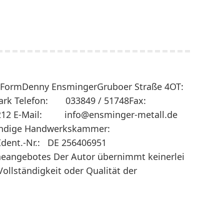
 in FormDenny EnsmingerGruboer Straße 4OT:
g / Mark Telefon: 033849 / 51748Fax:
12 E-Mail: info@ensminger-metall.de
dige Handwerkskammer:
dent.-Nr.: DE 256406951
ineangebotes Der Autor übernimmt keinerlei
Vollständigkeit oder Qualität der
m